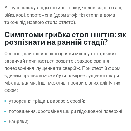
У групі ризику люди похилого віку, чоловіки, шахтарі,
військові, спортсмени (дерматофітія стопи відома
також під назвою стопа атлета).
Симптоми грибка стоп і нігтів: як
розпізнати на ранній стадії?
Основні, найпоширеніші прояви мікозу стоп, з яких
зазвичай починається розвиток захворювання –
почервоніння, лущення та свербіж. При стертій формі
єдиним проявом може бути помірне лущення шкіри
між пальцями. Інші можливі прояви різних клінічних
форм:
утворення тріщин, виразок, ерозій;
потовщення, ороговіння шкіри підошовної поверхні;
набряки;