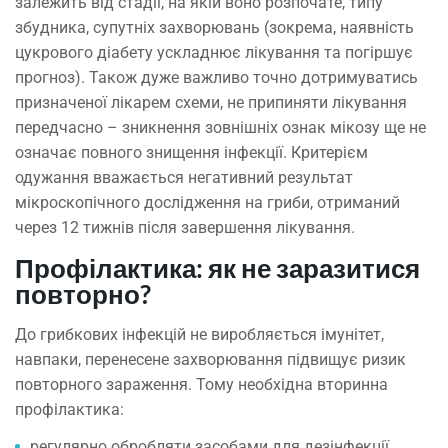
залежить від стадії, на якій воно розпочате, типу
збудника, супутніх захворювань (зокрема, наявність
цукрового діабету ускладнює лікування та погіршує
прогноз). Також дуже важливо точно дотримуватись
призначеної лікарем схеми, не припиняти лікування
передчасно – зникнення зовнішніх ознак мікозу ще не
означає повного знищення інфекції. Критерієм
одужання вважається негативний результат
мікроскопічного дослідження на гриби, отриманий
через 12 тижнів після завершення лікування.
Профілактика: як не заразитися
повторно?
До грибкових інфекцій не виробляється імунітет,
навпаки, перенесене захворювання підвищує ризик
повторного зараження. Тому необхідна вторинна
профілактика:
регулярно обробляти засобами для дезінфекції