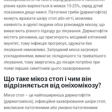
різних країн варіюється в межах 15-25%, серед дітей
показники дещо нижчі. Патогенні гриби (дерматофіти)
можуть вражати шкіру стоп або нігті, можлива
наявність в однієї людини обох різновидів мікозу, що
вимагають різного підходу до лікування. Дерматофіти
містять речовини, що пригнічують місцевий клітинний
імунітет, тому інфекція прогресує, одужати без
лікування неможливо. Запущений мікоз загрожує
ускладненнями, вимагає складнішого та тривалішого
лікування, тому звертатись до лікаря потрібно при
появі перших симптомів цього захворювання.
Що таке мікоз стоп і чим він
відрізняється від оніхомікозу?
Мікоз стоп – це найпоширеніша дерматофітія
(дерматомікоз), інфекційне захворювання шкіри стоп,
викликане патогенними або умовно-патогенними