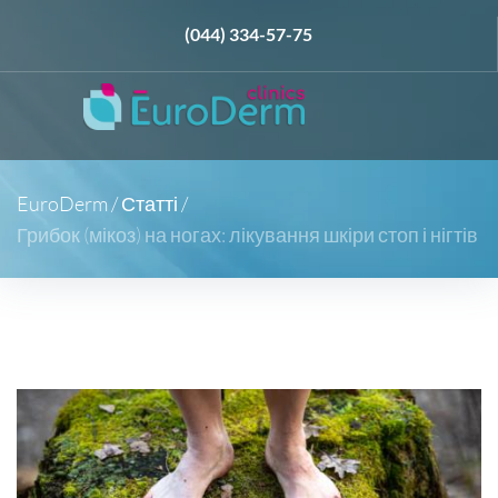
(044) 334-57-75
EuroDerm
/
Статті
/
Грибок (мікоз) на ногах: лікування шкіри стоп і нігтів