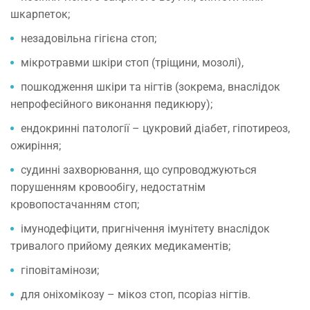
шкарпеток;
незадовільна гігієна стоп;
мікротравми шкіри стоп (тріщини, мозолі),
пошкодження шкіри та нігтів (зокрема, внаслідок
непрофесійного виконання педикюру);
ендокринні патології – цукровий діабет, гіпотиреоз,
ожиріння;
судинні захворювання, що супроводжуються
порушенням кровообігу, недостатнім
кровопостачанням стоп;
імунодефіцити, пригнічення імунітету внаслідок
тривалого прийому деяких медикаментів;
гіповітамінози;
для оніхомікозу – мікоз стоп, псоріаз нігтів.