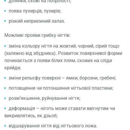
ділянки, схожі на попрілості;
поява пухирців, пухирів;
різкий неприємний запах.
Можливі прояви грибку нігтів:
зміна кольору нігтя на жовтий, чорний, сірий тощо
(залежно від збудника). Розвиток поверхневої форми
починається з появи білих плям, схожих на сліди
крейди;
зміни рельєфу поверхні – ямки, борозни, гребені;
потовщення чи потоншення нігтьової пластини;
розм’якшення, руйнування нігтя;
деформація – ніготь може ставати ввігнутим чи
викривлятись, як дзьоб;
відшарування нігтя від нігтьового ложа.