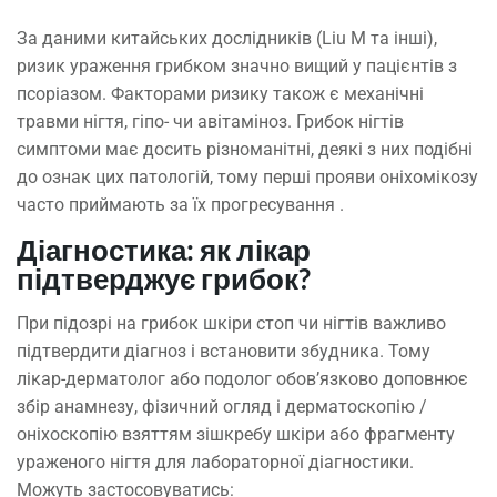
За даними китайських дослідників (Liu M та інші),
ризик ураження грибком значно вищий у пацієнтів з
псоріазом. Факторами ризику також є механічні
травми нігтя, гіпо- чи авітаміноз. Грибок нігтів
симптоми має досить різноманітні, деякі з них подібні
до ознак цих патологій, тому перші прояви оніхомікозу
часто приймають за їх прогресування .
Діагностика: як лікар
підтверджує грибок?
При підозрі на грибок шкіри стоп чи нігтів важливо
підтвердити діагноз і встановити збудника. Тому
лікар-дерматолог або подолог обов’язково доповнює
збір анамнезу, фізичний огляд і дерматоскопію /
оніхоскопію взяттям зішкребу шкіри або фрагменту
ураженого нігтя для лабораторної діагностики.
Можуть застосовуватись: