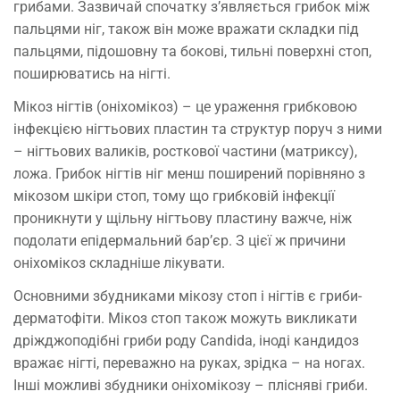
грибами. Зазвичай спочатку з’являється грибок між
пальцями ніг, також він може вражати складки під
пальцями, підошовну та бокові, тильні поверхні стоп,
поширюватись на нігті.
Мікоз нігтів (оніхомікоз) – це ураження грибковою
інфекцією нігтьових пластин та структур поруч з ними
– нігтьових валиків, росткової частини (матриксу),
ложа. Грибок нігтів ніг менш поширений порівняно з
мікозом шкіри стоп, тому що грибковій інфекції
проникнути у щільну нігтьову пластину важче, ніж
подолати епідермальний бар’єр. З цієї ж причини
оніхомікоз складніше лікувати.
Основними збудниками мікозу стоп і нігтів є гриби-
дерматофіти. Мікоз стоп також можуть викликати
дріжджоподібні гриби роду Candida, іноді кандидоз
вражає нігті, переважно на руках, зрідка – на ногах.
Інші можливі збудники оніхомікозу – плісняві гриби.