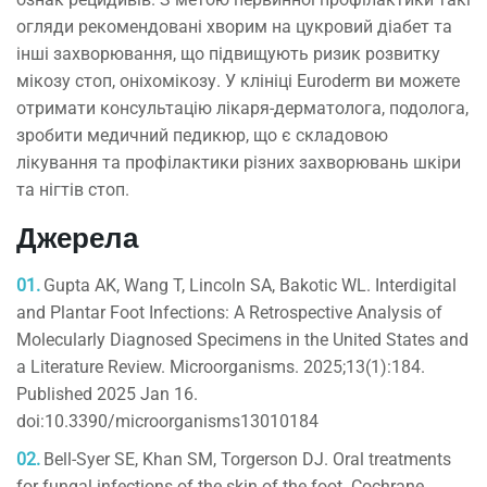
огляди рекомендовані хворим на цукровий діабет та
інші захворювання, що підвищують ризик розвитку
мікозу стоп, оніхомікозу. У клініці Euroderm ви можете
отримати консультацію лікаря-дерматолога, подолога,
зробити медичний педикюр, що є складовою
лікування та профілактики різних захворювань шкіри
та нігтів стоп.
Джерела
Gupta AK, Wang T, Lincoln SA, Bakotic WL. Interdigital
and Plantar Foot Infections: A Retrospective Analysis of
Molecularly Diagnosed Specimens in the United States and
a Literature Review. Microorganisms. 2025;13(1):184.
Published 2025 Jan 16.
doi:10.3390/microorganisms13010184
Bell-Syer SE, Khan SM, Torgerson DJ. Oral treatments
for fungal infections of the skin of the foot. Cochrane