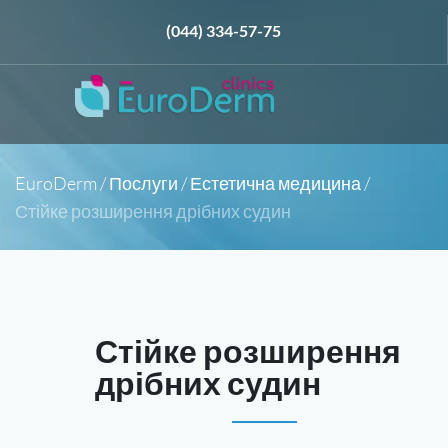
(044) 334-57-75
EuroDerm
/
Послуги
/
Естетична медицина
/
Стійке розширення дрібних судин
Стійке розширення
дрібних судин