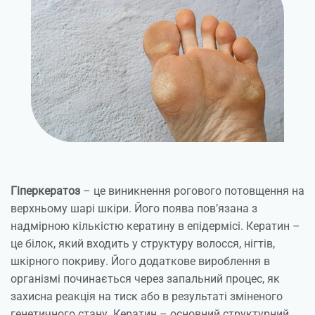
Гіперкератоз
– це виникнення рогового потовщення на
верхньому шарі шкіри. Його поява пов’язана з
надмірною кількістю кератину в епідермісі. Кератин –
це білок, який входить у структуру волосся, нігтів,
шкірного покриву. Його додаткове вироблення в
організмі починається через запальний процес, як
захисна реакція на тиск або в результаті зміненого
генетичного стану. Кератин – основний структурний