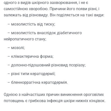
одного з видів шкірного захворювання, і не є
самостійною хворобою. Причини його появи різні, і
залежать від різновиду. Він поділяється на такі види:
– мозолистість від тиску;
– мозолистість внаслідок діабетичного
нейропатичного стану;
– мозолі;
– клімактерична форма;
– долонно-підошовний різновид псоріазу;
– різні типи кератодермії;
– бленноррагічна кератодермія.
Однією з найчастіших причин виникнення ороговілих
потовщень є грибкова інфекція шкіри нижніх кінцівок.