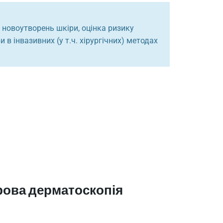
 новоутворень шкіри, оцінка ризику
в інвазивних (у т.ч. хірургічних) методах
рова дерматоскопія