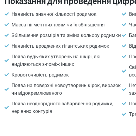
Показання для проведення цифро
Наявність значної кількості родимок
Ви
Масса пігментних плям чи їх збільшення
Ча
Збільшення розмірів та зміна кольору родимки
Ба
Наявність вроджених гігантських родимок
Ві
Поява будь-яких утворень на шкірі, які
Пр
виділяються з-поміж інших
Св
Кровоточивість родимок
ве
Поява на поверхні новоутворень кірок, виразок
Не
чи відокремлюваного
за
Поява неоднорідного забарвлення родимки,
По
нерівних контурів
Тр