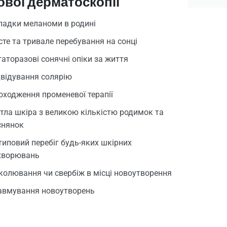
вої дерматоскопії
падки меланоми в родині
сте та тривале перебування на сонці
гаторазові сонячні опіки за життя
двідування солярію
оходження променевої терапії
ітла шкіра з великою кількістю родимок та
снянок
типовий перебіг будь-яких шкірних
хворювань
колювання чи свербіж в місці новоутворення
авмування новоутворень