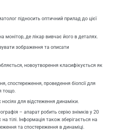
атолог підносить оптичний прилад до цієї
 монітор, де лікар вивчає його в деталях.
зувати зображення та описати
обляється, новоутворення класифікується як
я, спостереження, проведення біопсії для
я тощо.
х носіях для відстеження динаміки.
ографія – апарат робить серію знімків у 20
 на тілі. Інформація також зберігається на
еження та спостереження в динаміці.