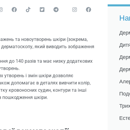
На
Дерм
ажень та новоутворень шкіри (зокрема,
Дитя
у дерматоскопу, який виводить зображення
Дер
ння до 140 разів та має низку додаткових
утворень.
Дерм
х утворень і змін шкіри дозволяє
Алер
Також допомагає в деталях вивчити колір,
ітку кровоносних судин, контури та інші
Под
ез пошкодження шкіри.
Трих
Ест