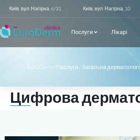
Київ, вул. Нагірна, 6/31
Київ, вул. Нагірна, 10
Послуги
Лікарі
EuroDerm
/
Послуги
/
Загальна дерматологі
Цифрова дермато