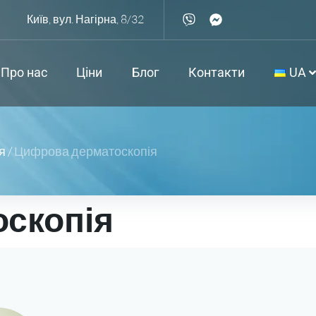
Київ, вул. Нагірна, 8/32
Про нас
Ціни
Блог
Контакти
UA
я
/
Цифрова дерматоскопія
скопія