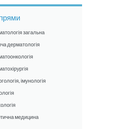
прями
атологія загальна
ча дерматологія
матоонкологія
атохірургія
гологія, імунологія
ологія
ологія
етична медицина