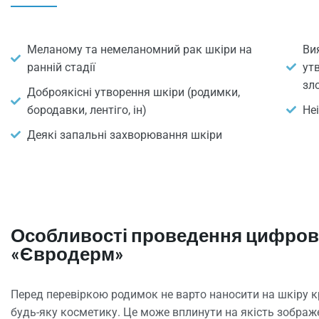
Меланому та немеланомний рак шкіри на
Ви
ранній стадії
ут
зл
Доброякісні утворення шкіри (родимки,
бородавки, лентіго, ін)
Не
Деякі запальні захворювання шкіри
Особливості проведення цифрової
«Євродерм»
Перед перевіркою родимок не варто наносити на шкіру к
будь-яку косметику. Це може вплинути на якість зображ