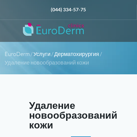
(044) 334-57-75
EuroDerm
/
Услуги
/
Дерматохирургия
/
Удаление новообразований кожи
Удаление
новообразований
кожи