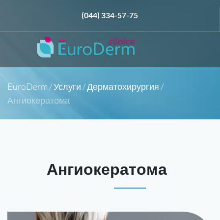
(044) 334-57-75
EuroDerm
/
Услуги
/
Дерматохирургия
/
Ангиокератома
Ангиокератома