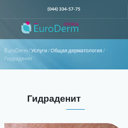
(044) 334-57-75
EuroDerm
/
Услуги
/
Общая дерматология
/
Гидраденит
Гидраденит